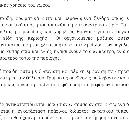
ικές χρήσεις του χώρου.
ρωστώδη, αρωματικά φυτά και μεμονωμένα δένδρα όπως 
την οπτική επαφή του επισκέπτη με το κεντρικό κτίριο. Τα 
μελώς με μεσαίους και χαμηλούς θάμνους για την συγκ
κά είδη της περιοχής. Οι οργανωμένες μαζικές φυτε
αντικατάσταση του χλοοτάπητα, και στην μείωση των μεγάλ
με κυπαρίσσια και ελιές πλαισιώνουν το αμφιθέατρο, ενώ 
ευρύτερο τοπίο της περιοχής.
λά ποώδη φυτά με θυσανωτή και αέρινη εμφάνιση που προσ
έα προς την θάλασσα. Γραμμικές συνθέσεις με λεβάντες και 
ωτερικές αυλές προτείνεται η φύτευση οπωροφόρων και σκι
χής αντικατοπτρίζεται μέσω των φυτεύσεων στα φυτεμένα 
νεται η εγκατάσταση πράσινου δώματος εκτατικού τύπου 
, που θα έχουν μειωμένες απαιτήσεις συντήρησης, εναρμον