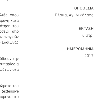
ΤΟΠΟΘΕΣΙΑ
ελιές όπου
Πλάκα, Αγ. Νικόλαος
πρανή κατά
ράτηση του
ΕΚΤΑΣΗ
ύσεις από
6 στρ.
ων αναγκών
ο Ελαιώνας
ΗΜΕΡΟΜΗΝΙΑ
2017
δίδουν την
κυπαρίσσια
οφύτων στα
δώματα του
(extensive
ισμένα στο